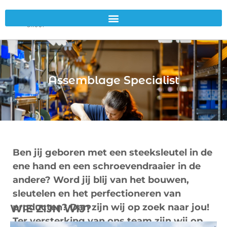
Assemblage Specialist
Ben jij geboren met een steeksleutel in de
ene hand en een schroevendraaier in de
andere? Word jij blij van het bouwen,
sleutelen en het perfectioneren van
producten? Dan zijn wij op zoek naar jou!
WIE ZIJN WIJ?
Ter versterking van ons team zijn wij op