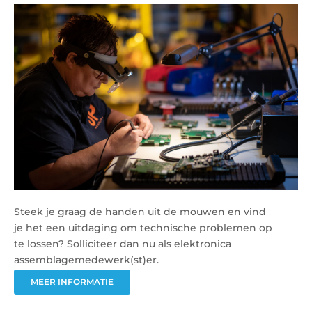
Steek je graag de handen uit de mouwen en vind
je het een uitdaging om technische problemen op
te lossen? Solliciteer dan nu als elektronica
assemblagemedewerk(st)er.
MEER INFORMATIE