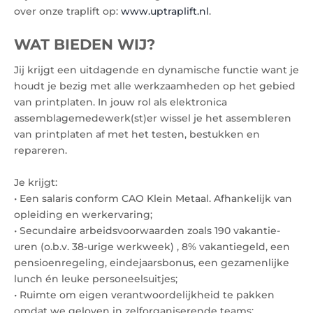
over onze traplift op:
www.uptraplift.nl
.
WAT BIEDEN WIJ?
Jij krijgt een uitdagende en dynamische functie want je
houdt je bezig met alle werkzaamheden op het gebied
van printplaten. In jouw rol als elektronica
assemblagemedewerk(st)er wissel je het assembleren
van printplaten af met het testen, bestukken en
repareren.
Je krijgt:
• Een salaris conform CAO Klein Metaal. Afhankelijk van
opleiding en werkervaring;
• Secundaire arbeidsvoorwaarden zoals 190 vakantie-
uren (o.b.v. 38-urige werkweek) , 8% vakantiegeld, een
pensioenregeling, eindejaarsbonus, een gezamenlijke
lunch én leuke personeelsuitjes;
• Ruimte om eigen verantwoordelijkheid te pakken
omdat we geloven in zelforganiserende teams;