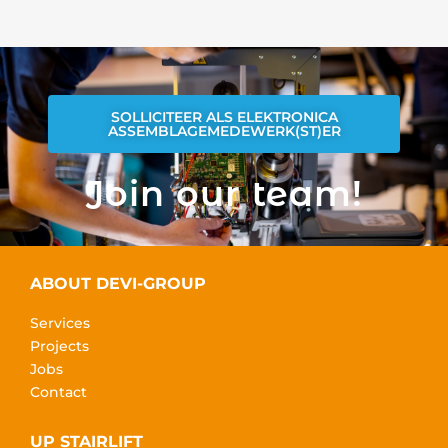
SOLLICITEER ALS ELEKTRONICA
ASSEMBLAGEMEDEWERK(ST)ER
Join our team!
ABOUT DEVI-GROUP
Services
Projects
Jobs
Contact
UP STAIRLIFT